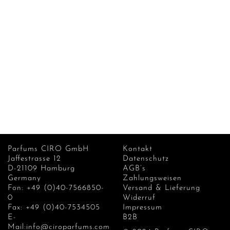
Parfums CIRO GmbH
Kontakt
Jaffestrasse 12
Datenschutz
D-21109 Hamburg
AGB’s
Germany
Zahlungsweisen
Fon: +49 (0)40-7566850-
Versand & Lieferung
0
Widerruf
Fax: +49 (0)40-7534505
Impressum
E-
B2B
Mail:info@ciroparfums.com