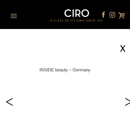
Toggle
navigation
X
INSIDE beauty – Germany
<